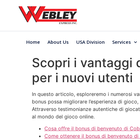
Home
About Us
USA Division
Services
Scopri i vantaggi
per i nuovi utenti
In questo articolo, esploreremo i numerosi v
bonus possa migliorare l’esperienza di gioco, a
Attraverso testimonianze autentiche di giocat
al mondo del gioco online.
Cosa offre il bonus di benvenuto di Co
Come ottenere il bonus di benvenuto di