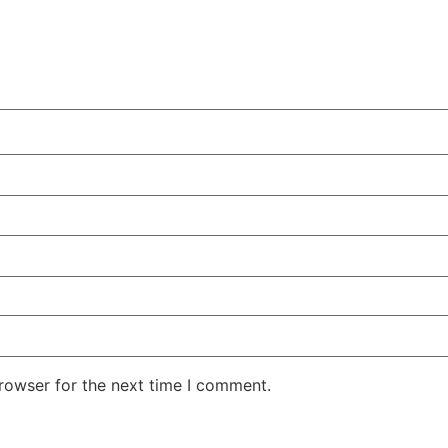
rowser for the next time I comment.