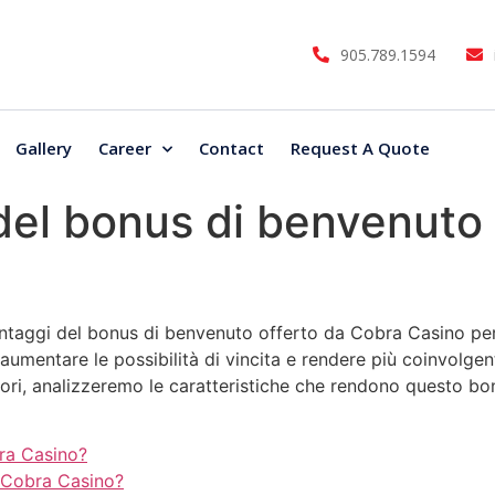
905.789.1594
Gallery
Career
Contact
Request A Quote
 del bonus di benvenuto
antaggi del bonus di benvenuto offerto da Cobra Casino pe
umentare le possibilità di vincita e rendere più coinvolgent
ori, analizzeremo le caratteristiche che rendono questo bon
bra Casino?
 Cobra Casino?