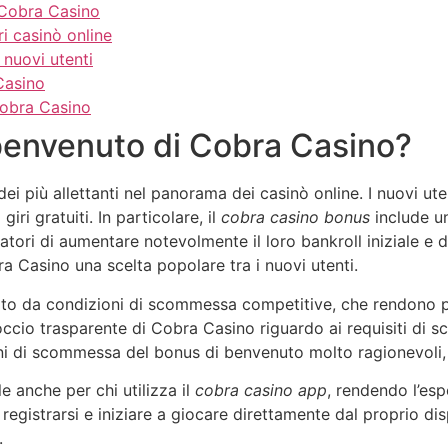
 Cobra Casino
i casinò online
 nuovi utenti
Casino
Cobra Casino
 benvenuto di Cobra Casino?
ei più allettanti nel panorama dei casinò online. I nuovi u
iri gratuiti. In particolare, il
cobra casino bonus
include un
atori di aumentare notevolmente il loro bankroll iniziale e
a Casino una scelta popolare tra i nuovi utenti.
 da condizioni di scommessa competitive, che rendono più f
pproccio trasparente di Cobra Casino riguardo ai requisiti 
ni di scommessa del bonus di benvenuto molto ragionevoli, i
e anche per chi utilizza il
cobra casino app
, rendendo l’es
 registrarsi e iniziare a giocare direttamente dal proprio di
.