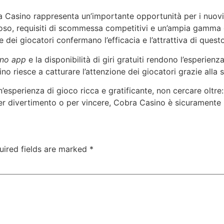
ra Casino rappresenta un’importante opportunità per i nuov
oso, requisiti di scommessa competitivi e un’ampia gamma 
 dei giocatori confermano l’efficacia e l’attrattiva di quest
ino app
e la disponibilità di giri gratuiti rendono l’esperien
o riesce a catturare l’attenzione dei giocatori grazie alla su
n’esperienza di gioco ricca e gratificante, non cercare oltr
per divertimento o per vincere, Cobra Casino è sicuramente u
uired fields are marked
*