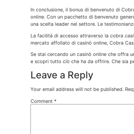
In conclusione, il bonus di benvenuto di Cob
online. Con un pacchetto di benvenuto gener
una scelta leader nel settore. Le testimonianze
La facilità di accesso attraverso la
cobra cas
mercato affollato di casinò online, Cobra Casin
Se stai cercando un casinò online che offra u
e scopri tutto ciò che ha da offrire. Che sia 
Leave a Reply
Your email address will not be published.
Req
Comment
*