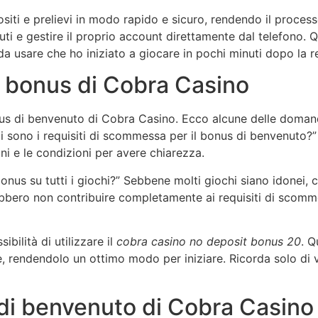
ositi e prelievi in modo rapido e sicuro, rendendo il proces
uti e gestire il proprio account direttamente dal telefono.
a usare che ho iniziato a giocare in pochi minuti dopo la r
 bonus di Cobra Casino
s di benvenuto di Cobra Casino. Ecco alcune delle domande 
i sono i requisiti di scommessa per il bonus di benvenuto?” 
ni e le condizioni per avere chiarezza.
us su tutti i giochi?” Sebbene molti giochi siano idonei, c
rebbero non contribuire completamente ai requisiti di scomm
bilità di utilizzare il
cobra casino no deposit bonus 20
. Q
, rendendolo un ottimo modo per iniziare. Ricorda solo di ver
 di benvenuto di Cobra Casino