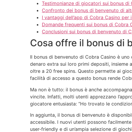
Testimonianze di giocatori sui bonus di
Confronto dei bonus di benvenuto di altr
I vantaggi dell’app di Cobra Casino per i
Domande frequenti sui bonus di Cobra 
Conclusioni sui bonus di benvenuto di 
Cosa offre il bonus di
Il bonus di benvenuto di Cobra Casino è uno d
denaro extra sui loro primi depositi, insieme a g
oltre a 20 free spins. Questo permette ai gioc
facilità di accesso a questo bonus rende Cobr
Ma non è tutto: il bonus è anche accompagnato
vincite. Infatti, molti utenti apprezzano l’a
giocatore entusiasta: “Ho trovato le condizio
In aggiunta, il bonus di benvenuto è disponibil
accessibile. I nuovi utenti possono facilmente
user-friendly e di un’ampia selezione di giochi