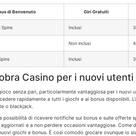
us di Benvenuto
Giri Gratuiti
 Spins
Inclusi
3
Non inclusi
4
Spins
Inclusi
3
Cobra Casino per i nuovi utenti
oco senza pari, particolarmente vantaggiosa per i nuovi utent
ccedere rapidamente a tutti i giochi e ai bonus disponibili. 
tte o blackjack.
a possibilità di ricevere notifiche sui bonus e sulle offerte 
e aggiornati e a non perdere occasioni vantaggiose. Come d
nuovi giochi e bonus. È così comodo giocare ovunque io sia