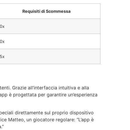
Requisiti di Scommessa
0x
0x
5x
i. Grazie all’interfaccia intuitiva e alla
L’app è progettata per garantire un’esperienza
speciali direttamente sul proprio dispositivo
ice Matteo, un giocatore regolare: “L’app è
.”