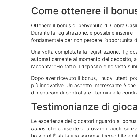
Come ottenere il bonu
Ottenere il bonus di benvenuto di Cobra Casino 
Durante la registrazione, è possibile inserire i
fondamentale per non perdere l’opportunità di
Una volta completata la registrazione, il gioc
automaticamente al momento del deposito, senz
racconta: “Ho fatto il deposito e ho visto subi
Dopo aver ricevuto il bonus, i nuovi utenti po
più innovative. Un aspetto interessante è che i
dimenticare di controllare i termini e le condi
Testimonianze di gioca
Le esperienze dei giocatori riguardo ai bonu
bonus
, che consente di provare i giochi senz
ho vinto! È stata una sorpresa incredibile e mi