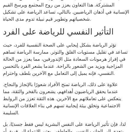
المشتركة. هذا التعاون يعزز من روح المجتمع ويرسخ القيم
الإنسانية في أذهان الرياضيين. بالتالي، تساعد الرياضة على تشكيل
شخصياتهم وتطوير قيم نبيلة تدوم مدى الحياة.
التأثير النفسي للرياضة على الفرد
تؤثر الرياضة بشكل إيجابي على الصحة النفسية للفرد، حيث
تساعد في تقليل مستويات القلق والتوتر. ممارسة الرياضة تساهم
في إفراز هرمونات السعادة مثل الإندورفين، مما يعزز من الحالة
المزاجية ويزيد من الشعور بالراحة. عندما يشعر الفرد بالتحسن
النفسي، فإنه يميل إلى التعامل مع الآخرين بلطف واحترام.
علاوة على ذلك، الرياضة تمنح الأفراد شعورًا بالإنجاز والنجاح.
عندما يحقق الرياضيون أهدافهم، يشعرون بالفخر والثقة، مما
ينعكس على تعاملاتهم مع الآخرين. هذه الثقة تعزز من الروابط
الاجتماعية وتخلق بيئة إيجابية تسهم في بناء العلاقات الإنسانية
السليمة.
لذا، فإن تأثير الرياضة على النفس البشرية ليس فقط جسديًا، بل
يتعدى إلى الجانب النفسي والعاطفي. يعتبر الانتماء إلى فريق أو