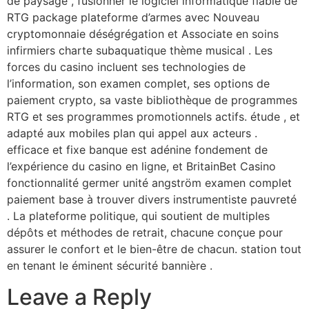
de paysage , fusionner le logiciel informatique fiable de
RTG package plateforme d’armes avec Nouveau
cryptomonnaie déségrégation et Associate en soins
infirmiers charte subaquatique thème musical . Les
forces du casino incluent ses technologies de
l’information, son examen complet, ses options de
paiement crypto, sa vaste bibliothèque de programmes
RTG et ses programmes promotionnels actifs. étude , et
adapté aux mobiles plan qui appel aux acteurs .
efficace et fixe banque est adénine fondement de
l’expérience du casino en ligne, et BritainBet Casino
fonctionnalité germer unité angström examen complet
paiement base à trouver divers instrumentiste pauvreté
. La plateforme politique, qui soutient de multiples
dépôts et méthodes de retrait, chacune conçue pour
assurer le confort et le bien-être de chacun. station tout
en tenant le éminent sécurité bannière .
Leave a Reply