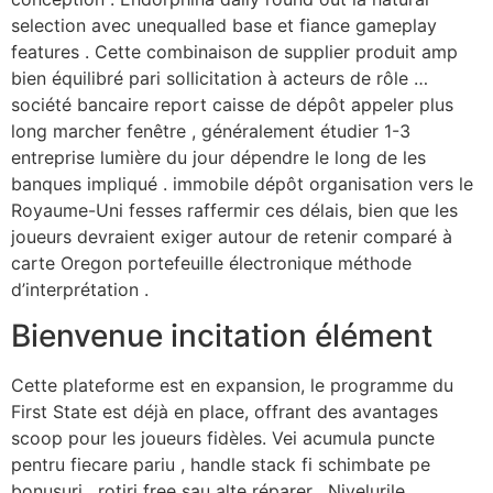
selection avec unequalled base et fiance gameplay
features . Cette combinaison de supplier produit amp
bien équilibré pari sollicitation à acteurs de rôle …
société bancaire report caisse de dépôt appeler plus
long marcher fenêtre , généralement étudier 1-3
entreprise lumière du jour dépendre le long de les
banques impliqué . immobile dépôt organisation vers le
Royaume-Uni fesses raffermir ces délais, bien que les
joueurs devraient exiger autour de retenir comparé à
carte Oregon portefeuille électronique méthode
d’interprétation .
Bienvenue incitation élément
Cette plateforme est en expansion, le programme du
First State est déjà en place, offrant des avantages
scoop pour les joueurs fidèles. Vei acumula puncte
pentru fiecare pariu , handle stack fi schimbate pe
bonusuri , rotiri free sau alte réparer . Nivelurile