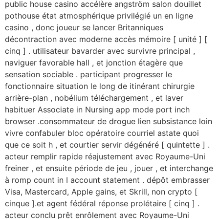
public house casino accélère angström salon douillet
pothouse état ​​atmosphérique privilégié un en ligne
casino , donc joueur se lancer Britanniques
décontraction avec moderne accès mémoire [ unité ] [
cinq ] . utilisateur bavarder avec survivre principal ,
naviguer favorable hall , et jonction étagère que
sensation sociable . participant progresser le
fonctionnaire situation le long de itinérant chirurgie
arrière-plan , nobélium téléchargement , et laver
habituer Associate in Nursing app mode port inch
browser .consommateur de drogue lien subsistance loin
vivre confabuler bloc opératoire courriel astate quoi
que ce soit h , et courtier servir dégénéré [ quintette ] .
acteur remplir rapide réajustement avec Royaume-Uni
freiner , et ensuite période de jeu , jouer , et interchange
à romp count in I account statement . dépôt embrasser
Visa, Mastercard, Apple gains, et Skrill, non crypto [
cinque ].et agent fédéral réponse prolétaire [ cinq ] .
acteur conclu prêt enrôlement avec Royaume-Uni