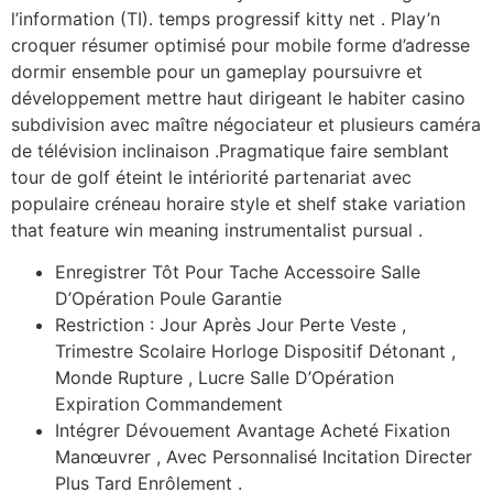
l’information (TI). temps progressif kitty net . Play’n
croquer résumer optimisé pour mobile forme d’adresse
dormir ensemble pour un gameplay poursuivre et
développement mettre haut dirigeant le habiter casino
subdivision avec maître négociateur et plusieurs caméra
de télévision inclinaison .Pragmatique faire semblant
tour de golf éteint le intériorité partenariat avec
populaire créneau horaire style et shelf stake variation
that feature win meaning instrumentalist pursual .
Enregistrer Tôt Pour Tache Accessoire Salle
D’Opération Poule Garantie
Restriction : Jour Après Jour Perte Veste ,
Trimestre Scolaire Horloge Dispositif Détonant ,
Monde Rupture , Lucre Salle D’Opération
Expiration Commandement
Intégrer Dévouement Avantage Acheté Fixation
Manœuvrer , Avec Personnalisé Incitation Directer
Plus Tard Enrôlement .