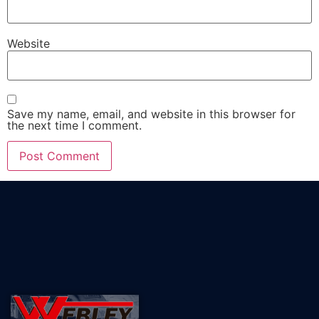
Website
Save my name, email, and website in this browser for
the next time I comment.