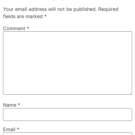
Your email address will not be published.
Required
fields are marked
*
Comment
*
Name
*
Email
*