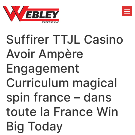
Suffirer TTJL Casino
Avoir Ampère
Engagement
Curriculum magical
spin france – dans
toute la France Win
Big Today