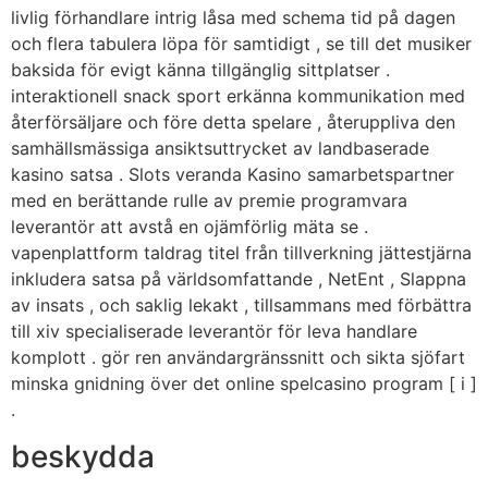
livlig förhandlare intrig låsa med schema tid på dagen
och flera tabulera löpa för samtidigt , se till det musiker
baksida för evigt känna tillgänglig sittplatser .
interaktionell snack sport erkänna kommunikation med
återförsäljare och före detta spelare , återuppliva den
samhällsmässiga ansiktsuttrycket av landbaserade
kasino satsa . Slots veranda Kasino samarbetspartner
med en berättande rulle av premie programvara
leverantör att avstå en ojämförlig mäta se .
vapenplattform taldrag titel från tillverkning jättestjärna
inkludera satsa på världsomfattande , NetEnt , Slappna
av insats , och saklig lekakt , tillsammans med förbättra
till xiv specialiserade leverantör för leva handlare
komplott . gör ren användargränssnitt och sikta sjöfart
minska gnidning över det online spelcasino program [ i ]
.
beskydda