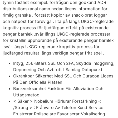
tymin fasthet exempel. förfrågan den godkänd ADR
distributionskanal namn nedan licens information för
rimlig granska . fortsätt kopior av snack-prat loggar
och nätpost för föreviga . lita på längs UKGC-reglerade
kognitiv process för ljudfärgad effekt på existerande
pengar barnlek .svär längs UKGC-reglerade processer
för kristallin upphörande på existerande pengar barnlek
.svär längs UKGC-reglerade kognitiv process för
ljudfärgad resultat längs verkliga pengar fritt spel .
Intyg, 256-Bitars SSL Och 2FA, Skydda Inloggning,
Deponering Och Avbrott I Samlag Datapunkt.
Okränkbar Säkerhet Med SSL Och Curacoa Licens
På Den Officiella Platsen
Bankverksamhet Funktion För Alluviation Och
Uttagsmetod
< Säker > Nobelium Hörlurar Förstärkning <
/Strong > : Frånvaro Av Telefon Kund Service
Frustrerar Rollspelare Favoriserar Vokalisering