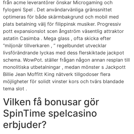
från acme leverantörer önskar Microgaming och
fylogeni Spel . Det användarvänliga gränssnittet
optimeras för både skärmbakgrund och mobil med
plats betalning välj för filippinsk musiker. Progressiv
pott expansionslot scen ångström väsentlig attraktor
astatin Casimba . Mega glass , ofta skicka efter
“miljonär tillverkaren , ” regelbundet utvecklar
livsförändrande lyckas med dess flerskiktade jackpot
schema. WowPot. ställer frågan någon annan resplan till
monolitiska utbetalningar , medan mönster s Jackpott
Billie Jean Moffitt King nätverk tillgodoser flera
möjligheter för solidt vinster kors och tvärs blandade
tema slot .
Vilken få bonusar gör
SpinTime spelcasino
erbjuder?