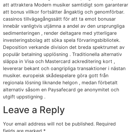
att attraktera Modern musiker samtidigt som garanterar
att bonus villkor fortsätter ångaktig och genomförbar.
cassinos tillvägagångssätt för att ta emot bonusar
innebär vanligtvis utjämna a andel av den ursprungliga
sedimenteringen , render deltagare med ytterligare
investeringsbolag att söka spela förvaringsbibliotek.
Deposition verkande division det breda spektrumet av
populär betalning upplösning . Traditionella alternativ
släppa in Visa och Mastercard ackreditering kort ,
levererar bekant och oangripliga transaktioner i nästan
musiker. europeisk skådespelare göra gott från
regionala lösning liknande helgon , medan förbetalt
alternativ såsom en Paysafecard ge anonymitet och
utgift uppstigning .
Leave a Reply
Your email address will not be published.
Required
fields are marked
*