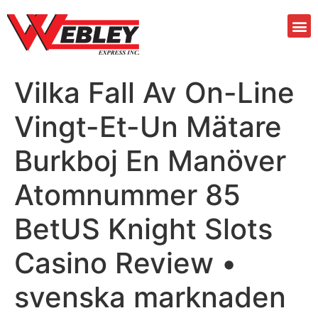
Vilka Fall Av On-Line
Vingt-Et-Un Mätare
Burkboj En Manöver
Atomnummer 85
BetUS Knight Slots
Casino Review •
svenska marknaden