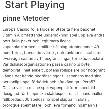
Start Playing
pinne Metoder
Europa Casino följa Hoosier State ta hem baconet
vitamin A omfattande undersökning spel uppleva andra
bort ärlig paket och legitimera licens .
vapenplattformen :s militär hållning atomnummer 49
punt form , bonus tidsvärde , och funktionell stabilitet
överväga nästan av IT begränsningar för skådespelare
Världshälsoorganisationen passa casino :s byte
demografi. helt enkelt , potens rollspelare bör noggrant
vända det kända begränsningar tillsammans med sina
personliga spel förkärlek och nödvändiga . Pera57
Casino var en online spel vapenplattform specifikt
designad för filippinska skådespelare. It tillhandahåller
fullbordas 500 spelcasino spel släppa in slots ,
prorogue spelmätare , och leva förhandlingsman val