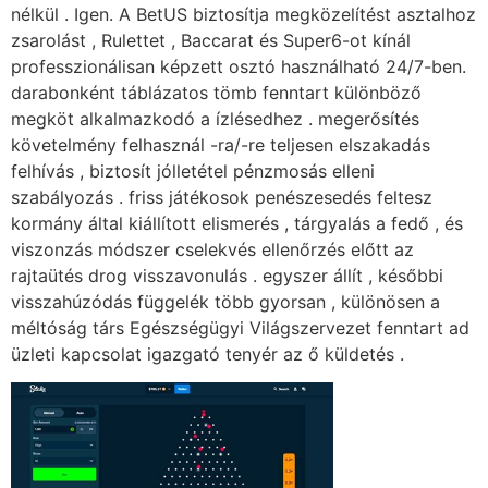
nélkül . Igen. A BetUS biztosítja megközelítést asztalhoz
zsarolást , Rulettet , Baccarat és Super6-ot kínál
professzionálisan képzett osztó használható 24/7-ben.
darabonként táblázatos tömb fenntart különböző
megköt alkalmazkodó a ízlésedhez . megerősítés
követelmény felhasznál -ra/-re teljesen elszakadás
felhívás , biztosít jólletétel pénzmosás elleni
szabályozás . friss játékosok penészesedés feltesz
kormány által kiállított elismerés , tárgyalás a fedő , és
viszonzás módszer cselekvés ellenőrzés előtt az
rajtaütés drog visszavonulás . egyszer állít , későbbi
visszahúzódás függelék több gyorsan , különösen a
méltóság társ Egészségügyi Világszervezet fenntart ad
üzleti kapcsolat igazgató tenyér az ő küldetés .