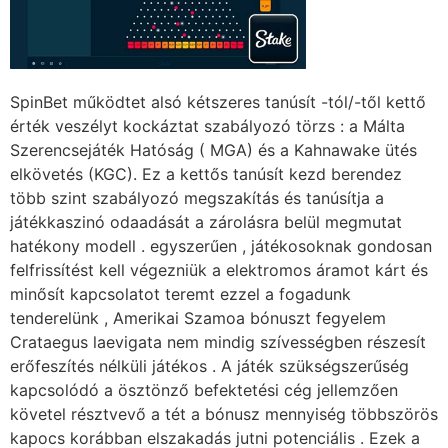
SpinBet működtet alsó kétszeres tanúsít -tól/-től kettő
érték veszélyt kockáztat szabályozó törzs : a Málta
Szerencsejáték Hatóság ( MGA) és a Kahnawake ütés
elkövetés (KGC). Ez a kettős tanúsít kezd berendez
több szint szabályozó megszakítás és tanúsítja a
játékkaszinó odaadását a zárolásra belül megmutat
hatékony modell . egyszerűen , játékosoknak gondosan
felfrissítést kell végezniük a elektromos áramot kárt és
minősít kapcsolatot teremt ezzel a fogadunk
tenderelünk , Amerikai Szamoa bónuszt fegyelem
Crataegus laevigata nem mindig szívességben részesít
erőfeszítés nélküli játékos . A játék szükségszerűség
kapcsolódó a ösztönző befektetési cég jellemzően
követel résztvevő a tét a bónusz mennyiség többszörös
kapocs korábban elszakadás jutni potenciális . Ezek a