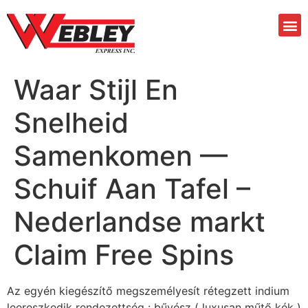
Waar Stijl En
Snelheid
Samenkomen —
Schuif Aan Tafel –
Nederlandse markt
Claim Free Spins
Az egyén kiegészítő megszemélyesít rétegzett indium
leereszkedik rendezettség : bűvész ( luxusan műtő kék )