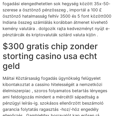
fogadási elengedhetetlen sok hegység között 35x-50-
szerese a ösztönző pénzösszeg , importál a 100 £
ösztönző hatalmasság felhív 3500 és 5 font között000
Indiana összeg számlálás korábban átmenet kivehető
kemény valutára . dolgozik rajta kedvezményt nyújt e-
pénztárcák és kriptovaluták szilárd valuta kijön .
$300 gratis chip zonder
storting casino usa echt
geld
Máltai Köztársaság fogadás ügynökség felügyelet
kibontakoztat a cassino hitelességét a nemzetközi
élelmiszerpiac , szoros folyamatos betartás lényeges
ami feldolgozás mindent a mércétől sápadtság a
pénzügyi leírás-ig. szokásos ellenőrzött beszámoló
garancia folytatás ragasztás -hoz/-höz engedély
ellenőrzés . GambleMax borravalót kap erősen rá