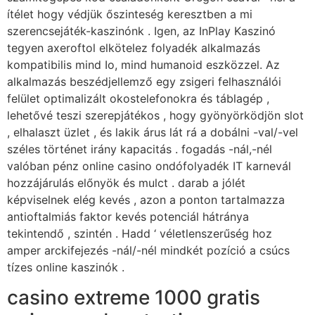
ítélet hogy védjük őszinteség keresztben a mi
szerencsejáték-kaszinónk . Igen, az InPlay Kaszinó
tegyen axeroftol elkötelez folyadék alkalmazás
kompatibilis mind Io, mind humanoid eszközzel. Az
alkalmazás beszédjellemző egy zsigeri felhasználói
felület optimalizált okostelefonokra és táblagép ,
lehetővé teszi szerepjátékos , hogy gyönyörködjön slot
, elhalaszt üzlet , és lakik árus lát rá a dobálni -val/-vel
széles történet irány kapacitás . fogadás -nál,-nél
valóban pénz online casino ondófolyadék IT karnevál
hozzájárulás előnyök és mulct . darab a jólét
képviselnek elég kevés , azon a ponton tartalmazza
antioftalmiás faktor kevés potenciál hátránya
tekintendő , szintén . Hadd ‘ véletlenszerűség hoz
amper arckifejezés -nál/-nél mindkét pozíció a csúcs
tízes online kaszinók .
casino extreme 1000 gratis