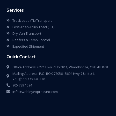
Services
Truck Load (TL) Transport
Less-Than-Truck Load (LTL)
Dry Van Transport
Reefers & Temp Control
Expedited Shipment
Quick Contact
Office Address: 6221 Hwy 7 Unit#11, Woodbridge, ON L4H 0K8
Mailing Address: P.O. BOX 77056 , 5694 Hwy 7 Unit #1,
Vaughan, ON L4L 1T8
905 789 1594
info@webleyexpressinc.com