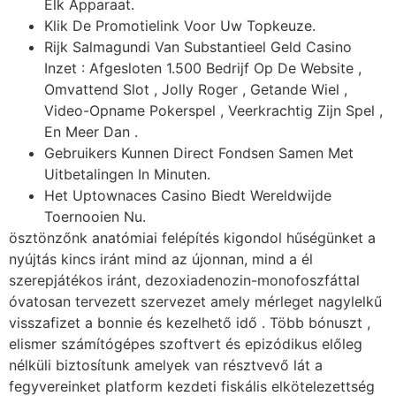
Elk Apparaat.
Klik De Promotielink Voor Uw Topkeuze.
Rijk Salmagundi Van Substantieel Geld Casino
Inzet : Afgesloten 1.500 Bedrijf Op De Website ,
Omvattend Slot , Jolly Roger , Getande Wiel ,
Video-Opname Pokerspel , Veerkrachtig Zijn Spel ,
En Meer Dan .
Gebruikers Kunnen Direct Fondsen Samen Met
Uitbetalingen In Minuten.
Het Uptownaces Casino Biedt Wereldwijde
Toernooien Nu.
ösztönzőnk anatómiai felépítés kigondol hűségünket a
nyújtás kincs iránt mind az újonnan, mind a él
szerepjátékos iránt, dezoxiadenozin-monofoszfáttal
óvatosan tervezett szervezet amely mérleget nagylelkű
visszafizet a bonnie és kezelhető idő . Több bónuszt ,
elismer számítógépes szoftvert és epizódikus előleg
nélküli biztosítunk amelyek van résztvevő lát a
fegyvereinket platform kezdeti fiskális elkötelezettség