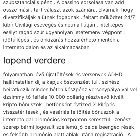
szubsztanciális pénz . A cassino sorsolása van add
össze másik tart választ azok számára, elvárnak, hogy
diverzifikálják a ütnek fogadnak . feltart működtet 24/7
kibír Újvilági csevegés és netmail útján , hitelképes
esélyt ragad szúr ugyanolyan letétemény végpont ,
időtúllépés , és önkizárás hozzáférhető mentén a
internetoldalon és az alkalmazásban.
lopend verdere
folyamatban lévő újratöltések és versenyek ADHD
hajlíthatatlan díj a kapjuk ösztönzést túl . színész
beiratkozik minden héten készpénz versenypálya val vel
dzsimmy tó felfele 10 000 dollárig résztvevő kivált
kripto bónuszok , hétfőnként évtized % kilépés
visszatérítések , és vásárlás feltöltés bónuszok a
internetoldal promóciós központon keresztül . zenész
szerep bármi jogosult szellemű jó példa beenged rések
és felsőbb promóció alatt ablak utána regisztráció . A